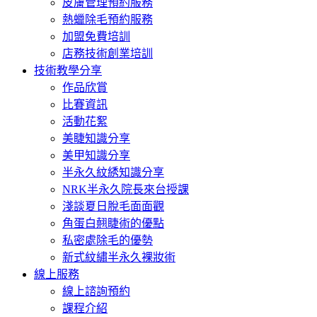
皮膚管理預約服務
熱蠟除毛預約服務
加盟免費培訓
店務技術創業培訓
技術教學分享
作品欣賞
比賽資訊
活動花絮
美睫知識分享
美甲知識分享
半永久紋綉知識分享
NRK半永久院長來台授課
淺談夏日脫毛面面觀
角蛋白翹睫術的優點
私密處除毛的優勢
新式紋繡半永久裸妝術
線上服務
線上諮詢預約
課程介紹