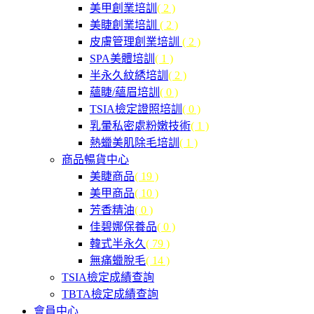
美甲創業培訓
( 2 )
美睫創業培訓
( 2 )
皮膚管理創業培訓
( 2 )
SPA美體培訓
( 1 )
半永久紋綉培訓
( 2 )
蘊睫/蘊眉培訓
( 0 )
TSIA檢定證照培訓
( 0 )
乳暈私密處粉嫩技術
( 1 )
熱蠟美肌除毛培訓
( 1 )
商品暢貨中心
美睫商品
( 19 )
美甲商品
( 10 )
芳香精油
( 0 )
佳碧娜保養品
( 0 )
韓式半永久
( 79 )
無痛蠟脫毛
( 14 )
TSIA檢定成績查詢
TBTA檢定成績查詢
會員中心