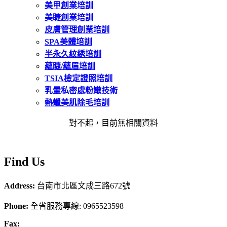
美甲創業培訓
美睫創業培訓
皮膚管理創業培訓
SPA美體培訓
半永久紋綉培訓
蘊睫/蘊眉培訓
TSIA檢定證照培訓
乳暈私密處粉嫩技術
熱蠟美肌除毛培訓
對不起，目前無相關資料
F
ind
Us
Address:
台南市北區文成三路672號
Phone:
全省服務專線: 0965523598
Fax: