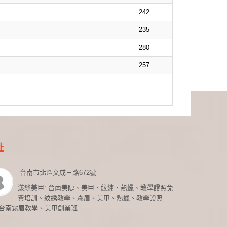
242
235
280
257
址
台南市北區文成三路672號
漾絲美甲: 台南美睫、美甲、紋繡、熱蠟、教學證照免
費培訓、紋綉教學、霧眉、美甲、熱蠟、教學證照
台南霧眉教學、美甲創業班