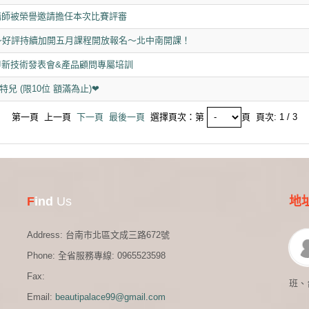
英講師被榮譽邀請擔任本次比賽評審
～好評持續加開五月課程開放報名～北中南開課！
流美甲新技術發表會&產品顧問專屬培訓
兒 (限10位 額滿為止)❤
第一頁 上一頁
下一頁
最後一頁
選擇頁次：第
頁 頁次: 1 / 3
F
ind
Us
地
Address:
台南市北區文成三路672號
Phone:
全省服務專線: 0965523598
Fax:
班、
Email:
beautipalace99@gmail.com