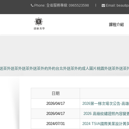
Phone:
全省服務專線: 0965523598
Email:
beauti
課程介紹
送茶
外送茶
外送茶
外送茶
外約
外約
台北外送茶
外約
成人圖片
桃園外送茶
外送茶
日期
2026/04/17
2026第一梯次場次公告-高雄
2026/04/17
2026 高級紋繡證照內容變
2024/07/31
2024 TSIA國際美業設計菁