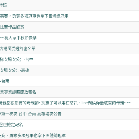
證照
美業菁英賽，勇奪多項冠軍也拿下團體總冠軍
IA比賽作品欣賞
~~祝大家中秋節快樂
本店講師受邀評審名單
第二梯次場次公告-台中
二梯次場次公告-高雄
-台南
際美業專業證照開放報名
母親都很期待的母親節~別忘了可以用在簡訊、line問候你最敬重的母親~~~
23第一梯次-台中-台南-高雄場次公告
業證照檢定報名
業菁英賽，勇奪多項冠軍也拿下團體總冠軍