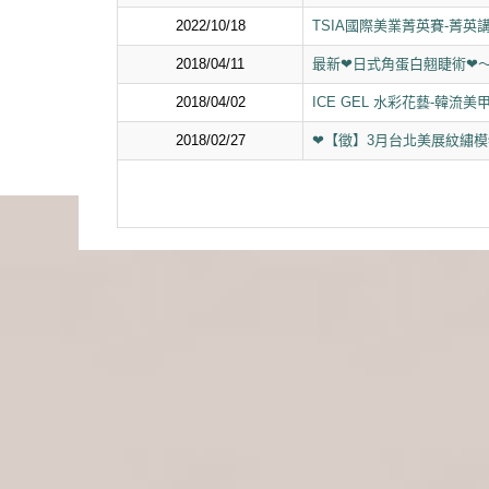
2022/10/18
TSIA國際美業菁英賽-菁
2018/04/11
最新❤日式角蛋白翹睫術❤
2018/04/02
ICE GEL 水彩花藝-韓
2018/02/27
❤【徵】3月台北美展紋繡模特