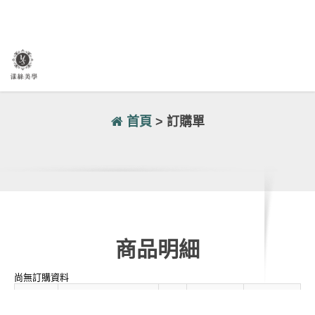
首頁
> 訂購單
商品明細
尚無訂購資料
商品貨
商品名稱
數
單價
合計
號
量