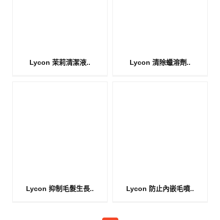
Lycon 茉莉清潔液..
Lycon 清除蠟溶劑..
Lycon 抑制毛髮生長..
Lycon 防止內嵌毛噴..