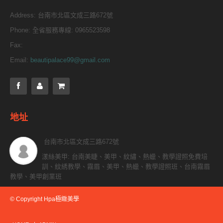
Address:
台南市北區文成三路672號
Phone:
全省服務專線: 0965523598
Fax:
Email:
beautipalace99@gmail.com
地址
台南市北區文成三路672號
漾絲美甲: 台南美睫、美甲、紋繡、熱蠟、教學證照免費培
訓、紋綉教學、霧眉、美甲、熱蠟、教學證照班、台南霧眉
教學、美甲創業班
© Copyright Hpa極緻美學