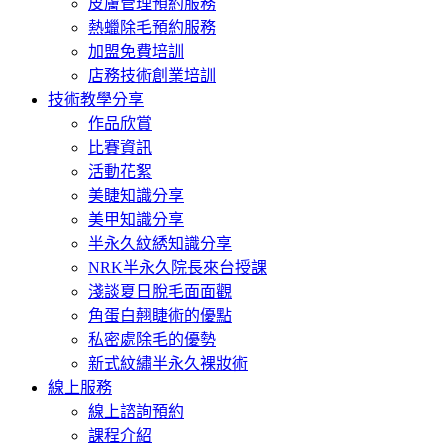
皮膚管理預約服務
熱蠟除毛預約服務
加盟免費培訓
店務技術創業培訓
技術教學分享
作品欣賞
比賽資訊
活動花絮
美睫知識分享
美甲知識分享
半永久紋綉知識分享
NRK半永久院長來台授課
淺談夏日脫毛面面觀
角蛋白翹睫術的優點
私密處除毛的優勢
新式紋繡半永久裸妝術
線上服務
線上諮詢預約
課程介紹