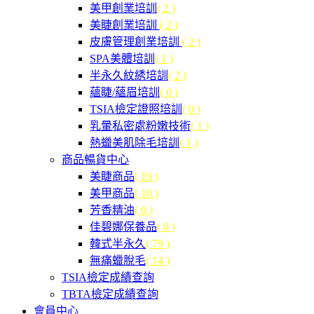
美甲創業培訓
( 2 )
美睫創業培訓
( 2 )
皮膚管理創業培訓
( 2 )
SPA美體培訓
( 1 )
半永久紋綉培訓
( 2 )
蘊睫/蘊眉培訓
( 0 )
TSIA檢定證照培訓
( 0 )
乳暈私密處粉嫩技術
( 1 )
熱蠟美肌除毛培訓
( 1 )
商品暢貨中心
美睫商品
( 19 )
美甲商品
( 10 )
芳香精油
( 0 )
佳碧娜保養品
( 0 )
韓式半永久
( 79 )
無痛蠟脫毛
( 14 )
TSIA檢定成績查詢
TBTA檢定成績查詢
會員中心