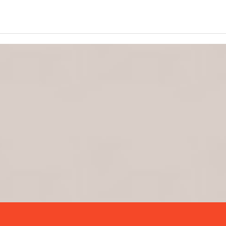
F
ind
Us
地
Address:
台南市北區文成三路672號
Phone:
全省服務專線: 0965523598
Fax:
班、
Email:
beautipalace99@gmail.com