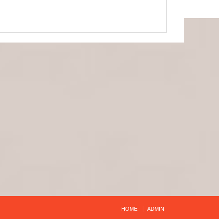
址
台南市北區文成三路672號
漾絲美甲: 台南美睫、美甲、紋繡、熱蠟、教學證照免
費培訓、紋綉教學、霧眉、美甲、熱蠟、教學證照
台南霧眉教學、美甲創業班
HOME
ADMIN