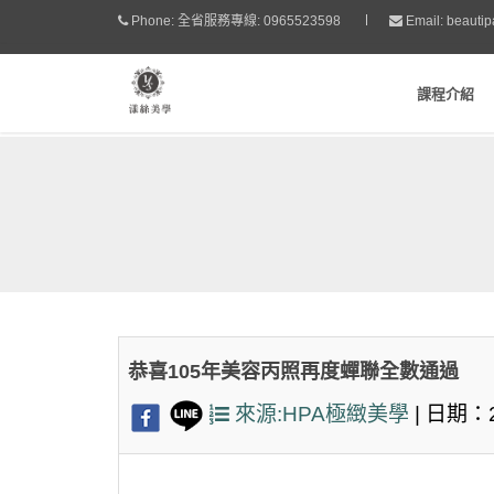
Phone:
全省服務專線: 0965523598
Email:
beauti
課程介紹
恭喜105年美容丙照再度蟬聯全數通過
來源:HPA極緻美學
| 日期：2