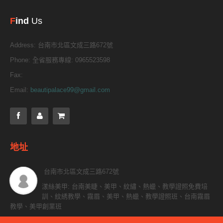
F
ind
Us
Address:
台南市北區文成三路672號
Phone:
全省服務專線: 0965523598
Fax:
Email:
beautipalace99@gmail.com
地址
台南市北區文成三路672號
漾絲美甲: 台南美睫、美甲、紋繡、熱蠟、教學證照免費培
訓、紋綉教學、霧眉、美甲、熱蠟、教學證照班、台南霧眉
教學、美甲創業班