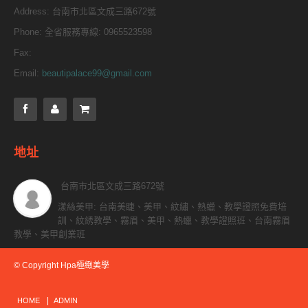
Address:
台南市北區文成三路672號
Phone:
全省服務專線: 0965523598
Fax:
Email:
beautipalace99@gmail.com
地址
台南市北區文成三路672號
漾絲美甲: 台南美睫、美甲、紋繡、熱蠟、教學證照免費培
訓、紋綉教學、霧眉、美甲、熱蠟、教學證照班、台南霧眉
教學、美甲創業班
© Copyright Hpa極緻美學
HOME
ADMIN