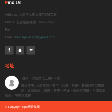
F
ind
Us
Address:
台南市北區文成三路672號
Phone:
全省服務專線: 0965523598
Fax:
Email:
beautipalace99@gmail.com
地址
台南市北區文成三路672號
漾絲美甲: 台南美睫、美甲、紋繡、熱蠟、教學證照免費培
訓、紋綉教學、霧眉、美甲、熱蠟、教學證照班、台南霧眉
教學、美甲創業班
© Copyright Hpa極緻美學