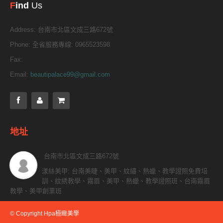
F
ind
Us
Address:
台南市北區文成三路672號
Phone:
全省服務專線: 0965523598
Fax:
Email:
beautipalace99@gmail.com
地址
台南市北區文成三路672號
漾絲美甲: 台南美睫、美甲、紋繡、熱蠟、教學證照免費培
訓、紋綉教學、霧眉、美甲、熱蠟、教學證照班、台南霧眉
教學、美甲創業班
© Copyright Hpa極緻美學