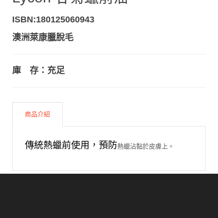
ISBN:180125060943
澳洲萊康臘脫毛
庫 存：充足
商品介紹
傳統熱蠟前使用，預防
熱蠟沾黏於皮膚上。