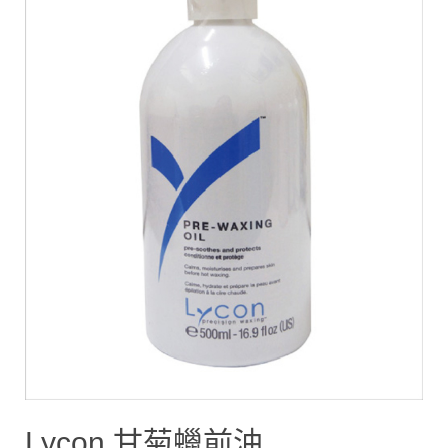
Lycon 甘菊蠟前油