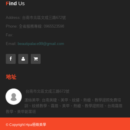
F
ind
Us
Address:
台南市北區文成三路672號
Phone:
全省服務專線: 0965523598
Fax:
Email:
beautipalace99@gmail.com
地址
台南市北區文成三路672號
漾絲美甲: 台南美睫、美甲、紋繡、熱蠟、教學證照免費培
訓、紋綉教學、霧眉、美甲、熱蠟、教學證照班、台南霧眉
教學、美甲創業班
© Copyright Hpa極緻美學