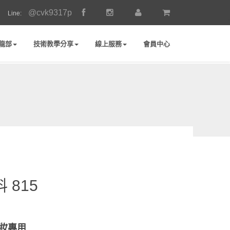
@cvk9317p
Line:
龍部
技術教學分享
線上服務
會員中心
 815
妝專用