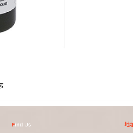
素
F
ind
Us
地