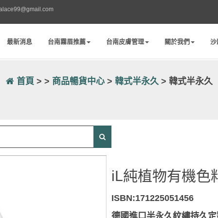
palace99@gmail.com
最新消息
台南霧眉推薦
台南皮膚管理
關於我們
沙
首頁
> >
商品暢貨中心
>
韓式半永久
> 韓式半永久
iL純植物有機色料
外送茶
台中外送茶
台中外送茶
ISBN:171225051456
德國進口半永久紋繡持久定