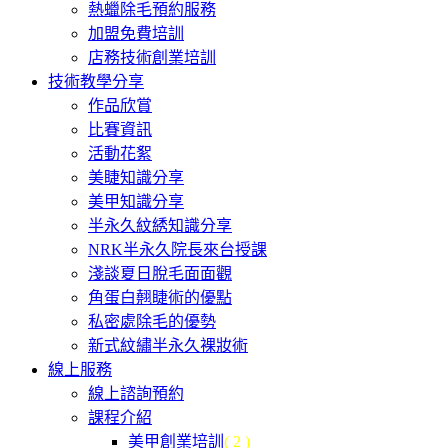
熱蠟除毛預約服務
加盟免費培訓
店務技術創業培訓
技術教學分享
作品欣賞
比賽資訊
活動花絮
美睫知識分享
美甲知識分享
半永久紋綉知識分享
NRK半永久院長來台授課
淺談夏日脫毛面面觀
角蛋白翹睫術的優點
私密處除毛的優勢
新式紋繡半永久裸妝術
線上服務
線上諮詢預約
課程介紹
美甲創業培訓
( 2 )