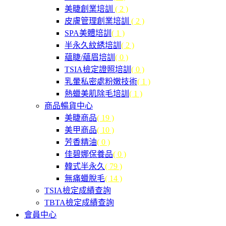
美睫創業培訓
( 2 )
皮膚管理創業培訓
( 2 )
SPA美體培訓
( 1 )
半永久紋綉培訓
( 2 )
蘊睫/蘊眉培訓
( 0 )
TSIA檢定證照培訓
( 0 )
乳暈私密處粉嫩技術
( 1 )
熱蠟美肌除毛培訓
( 1 )
商品暢貨中心
美睫商品
( 19 )
美甲商品
( 10 )
芳香精油
( 0 )
佳碧娜保養品
( 0 )
韓式半永久
( 79 )
無痛蠟脫毛
( 14 )
TSIA檢定成績查詢
TBTA檢定成績查詢
會員中心