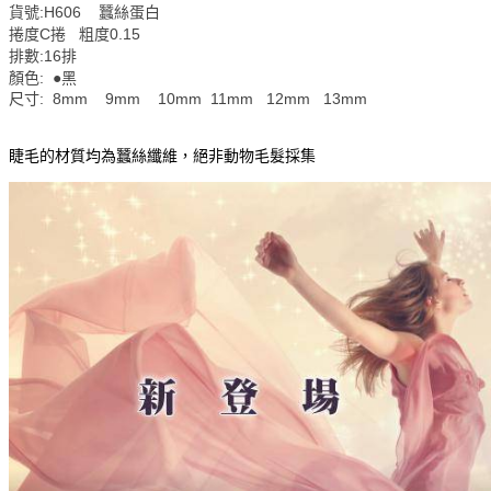
貨號:H606 蠶絲蛋白
捲度C捲 粗度0.15
排數:16排
顏色: ●黑
尺寸: 8mm 9mm 10mm 11mm 12mm 13mm
睫毛的材質均為蠶絲纖維，絕非動物毛髮採集