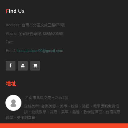
F
ind
Us
Address:
台南市北區文成三路672號
Phone:
全省服務專線: 0965523598
Fax:
Email:
beautipalace99@gmail.com
地址
台南市北區文成三路672號
漾絲美甲: 台南美睫、美甲、紋繡、熱蠟、教學證照免費培
訓、紋綉教學、霧眉、美甲、熱蠟、教學證照班、台南霧眉
教學、美甲創業班