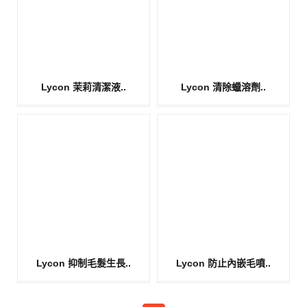
Lycon 茉莉清潔液..
Lycon 清除蠟溶劑..
Lycon 抑制毛髮生長..
Lycon 防止內嵌毛噴..