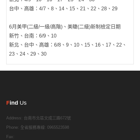
台中、高雄：4/7、8、14、15、21、22、28、29
6月美甲(二級/一級/高階)、美睫(二級)新制檢定日期
新竹、台南：6/9、10
新北、台中、高雄：6/8、9、10、15、16、17、22、
23、24、29、30
F
ind
Us
Address:
台南市北區文成三路672號
Phone:
全省服務專線: 0965523598
Fax: