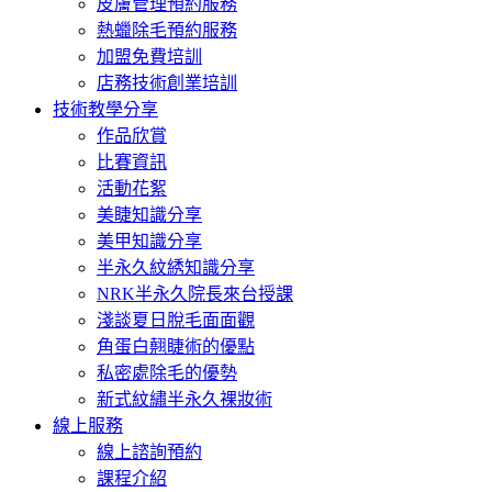
皮膚管理預約服務
熱蠟除毛預約服務
加盟免費培訓
店務技術創業培訓
技術教學分享
作品欣賞
比賽資訊
活動花絮
美睫知識分享
美甲知識分享
半永久紋綉知識分享
NRK半永久院長來台授課
淺談夏日脫毛面面觀
角蛋白翹睫術的優點
私密處除毛的優勢
新式紋繡半永久裸妝術
線上服務
線上諮詢預約
課程介紹