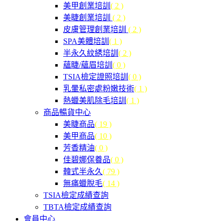
美甲創業培訓
( 2 )
美睫創業培訓
( 2 )
皮膚管理創業培訓
( 2 )
SPA美體培訓
( 1 )
半永久紋綉培訓
( 2 )
蘊睫/蘊眉培訓
( 0 )
TSIA檢定證照培訓
( 0 )
乳暈私密處粉嫩技術
( 1 )
熱蠟美肌除毛培訓
( 1 )
商品暢貨中心
美睫商品
( 19 )
美甲商品
( 10 )
芳香精油
( 0 )
佳碧娜保養品
( 0 )
韓式半永久
( 79 )
無痛蠟脫毛
( 14 )
TSIA檢定成績查詢
TBTA檢定成績查詢
會員中心