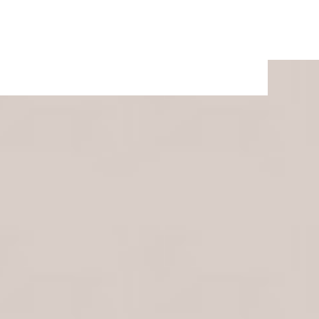
址
台南市北區文成三路672號
漾絲美甲: 台南美睫、美甲、紋繡、熱蠟、教學證照免
費培訓、紋綉教學、霧眉、美甲、熱蠟、教學證照
台南霧眉教學、美甲創業班