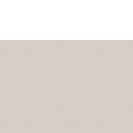
F
ind
Us
地
Address:
台南市北區文成三路672號
Phone:
全省服務專線: 0965523598
Fax:
班、
Email:
beautipalace99@gmail.com