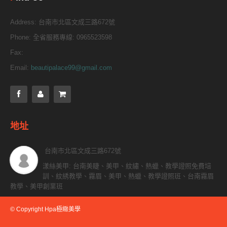
Address:
台南市北區文成三路672號
Phone:
全省服務專線: 0965523598
Fax:
Email:
beautipalace99@gmail.com
地址
台南市北區文成三路672號
漾絲美甲: 台南美睫、美甲、紋繡、熱蠟、教學證照免費培
訓、紋綉教學、霧眉、美甲、熱蠟、教學證照班、台南霧眉
教學、美甲創業班
© Copyright Hpa極緻美學