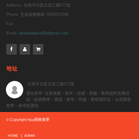
Address:
台南市北區文成三路672號
Phone:
全省服務專線: 0965523598
Fax:
Email:
beautipalace99@gmail.com
地址
台南市北區文成三路672號
漾絲美甲: 台南美睫、美甲、紋繡、熱蠟、教學證照免費培
訓、紋綉教學、霧眉、美甲、熱蠟、教學證照班、台南霧眉
教學、美甲創業班
© Copyright Hpa極緻美學
HOME
ADMIN